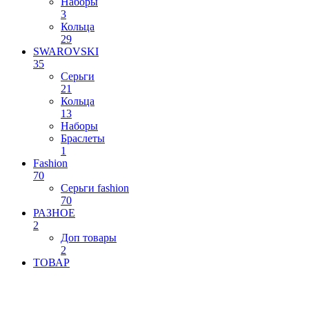
Наборы
3
Кольца
29
SWAROVSKI
35
Серьги
21
Кольца
13
Наборы
Браслеты
1
Fashion
70
Серьги fashion
70
РАЗНОЕ
2
Доп товары
2
ТОВАР