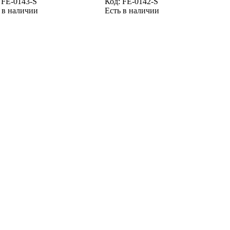
:
FE-0143-S
Код:
FE-0142-S
 в наличии
Есть в наличии