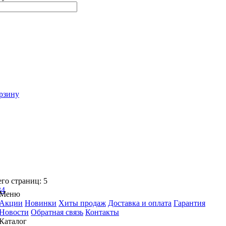
рзину
его страниц:
5
3
4
Меню
Акции
Новинки
Хиты продаж
Доставка и оплата
Гарантия
Новости
Обратная связь
Контакты
Каталог