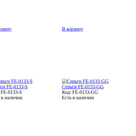
рзину
В корзину
ги FE-0133-S
Серьги FE-0133-GG
:
FE-0133-S
Код:
FE-0133-GG
 в наличии
Есть в наличии