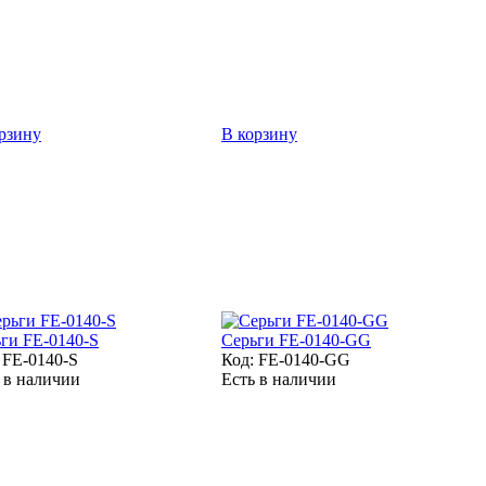
рзину
В корзину
ги FE-0140-S
Серьги FE-0140-GG
:
FE-0140-S
Код:
FE-0140-GG
 в наличии
Есть в наличии