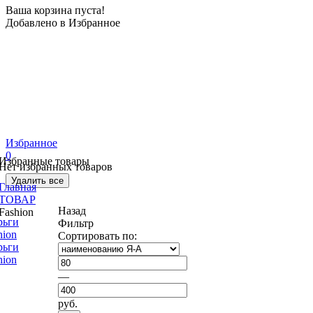
Ваша корзина пуста!
Добавлено в Избранное
Избранное
0
Избранные товары
Нет избранных товаров
Удалить все
Главная
ТОВАР
Назад
Fashion
Фильтр
Сортировать по:
рьги
hion
—
руб.