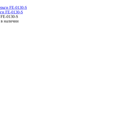
ги FE-0130-S
:
FE-0130-S
 в наличии