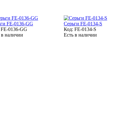
ьги FE-0136-GG
Серьги FE-0134-S
:
FE-0136-GG
Код:
FE-0134-S
 в наличии
Есть в наличии