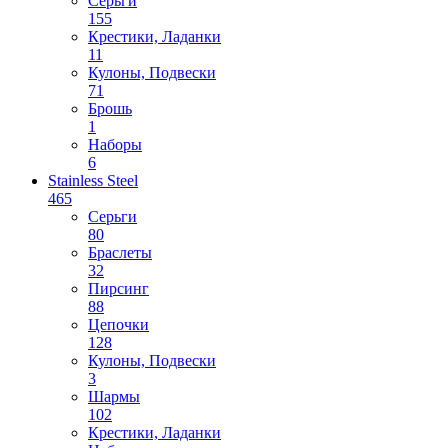
Серьги
155
Крестики, Ладанки
11
Кулоны, Подвески
71
Брошь
1
Наборы
6
Stainless Steel
465
Cерьги
80
Браслеты
32
Пирсинг
88
Цепочки
128
Кулоны, Подвески
3
Шармы
102
Крестики, Ладанки