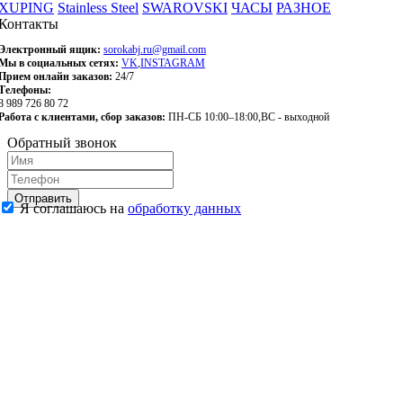
XUPING
Stainless Steel
SWAROVSKI
ЧАСЫ
РАЗНОЕ
Контакты
Электронный ящик:
sorokabj.ru@gmail.com
Мы в социальных сетях:
VK
,
INSTAGRAM
Прием онлайн заказов:
24/7
Телефоны:
8 989 726 80 72
Работа с клиентами, сбор заказов:
ПН-СБ 10:00–18:00,ВС - выходной
Обратный звонок
Отправить
Я соглашаюсь на
обработку данных