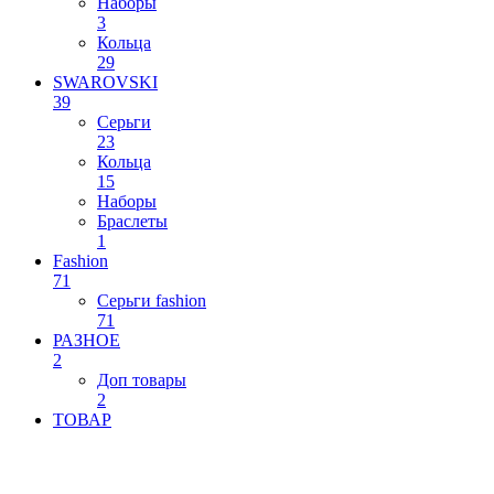
Наборы
3
Кольца
29
SWAROVSKI
39
Серьги
23
Кольца
15
Наборы
Браслеты
1
Fashion
71
Серьги fashion
71
РАЗНОЕ
2
Доп товары
2
ТОВАР