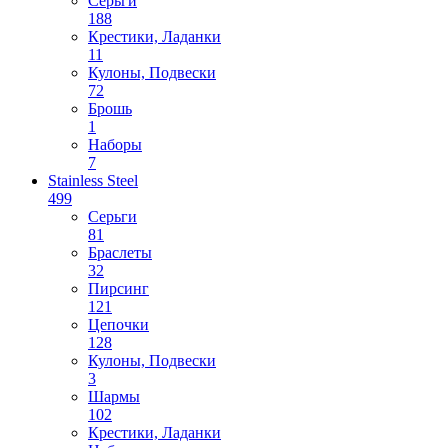
Серьги
188
Крестики, Ладанки
11
Кулоны, Подвески
72
Брошь
1
Наборы
7
Stainless Steel
499
Cерьги
81
Браслеты
32
Пирсинг
121
Цепочки
128
Кулоны, Подвески
3
Шармы
102
Крестики, Ладанки